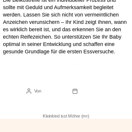
Die Beikostreife ist ein individueller Prozess und
sollte mit Geduld und Aufmerksamkeit begleitet
werden. Lassen Sie sich nicht von vermeintlichen
Anzeichen verunsichern – Ihr Kind zeigt Ihnen, wann
es wirklich bereit ist, und das erkennen Sie an den
echten Reifezeichen. So unterstützen Sie Ihr Baby
optimal in seiner Entwicklung und schaffen eine
gesunde Grundlage für die ersten Essversuche.
Kategorien
UNCATEGORIZED
Der lange Weg zum Kosten
Von
Zwergenkost
April 28, 2026
Beitragsautor
Veröffentlichungsdatum
Kleinkind isst Möhre (mr)