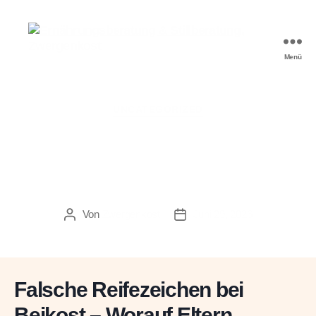
Menü
Ernährungsberatung
&
Stillberatung,
Zwergenkost
Kategorien
UNCATEGORIZED
Falsche Reifezeichen bei
Beikost – Worauf Eltern
wirklich achten sollten
Von
Zwergenkost
Juni 29, 2026
Beitragsautor
Veröffentlichungsdatum
Falsche Reifezeichen bei
Beikost – Worauf Eltern